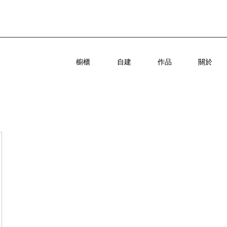
櫥櫃
自建
作品
關於