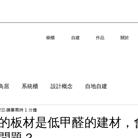
櫥櫃
自建
作品
關於
鳥居
系統櫃
設計概念
自地自建
2日
讀畢需時 1 分鐘
的板材是低甲醛的建材，
問題？