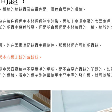
，相對的對蛀蟲及白蟻也是一個適合居住的環境。
為在製造過程中木材經過刨削碎裂，再加上高溫高壓的表面處理
部的犯蟲率幾近於零，但是塑合板仍是木材製品的一種，對於外
暖，外在因素滿足蛀蟲生長條件，那板材仍有可能犯蟲蛀。
與木心板比較的確較低。
臥室與客廳這些不易受潮的場所，是不容易有蟲蛀的問題的，如
作的櫃體，浴室的櫃子則建議使用南亞生產的發泡板，就可以解