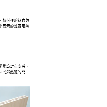
，板材裡的蛀蟲與
來因素的蛀蟲是無
果是設計在廚房，
決潮濕蟲蛀的問