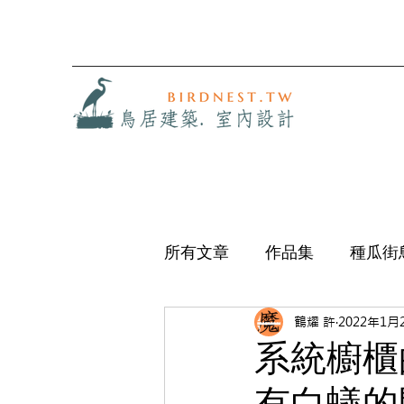
所有文章
作品集
種瓜街
鶴耀 許
2022年1月
系統櫥櫃
有白蟻的