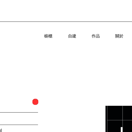
櫥櫃
自建
作品
關於
利