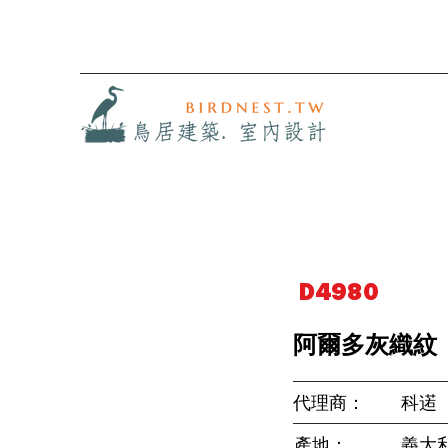
D4980
阿爾多灰織紋
代理商：
科逽
產地：
義大