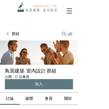
群組
鳥居建築. 室內設計 群組
公開
·
37 位會員
加入
討論
媒體
會員
關於