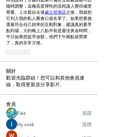
特別說明十分鐘內如果不滿意互動氣氛都可以
隨時調整，這種高度彈性的流程讓人覺得備受
尊重。上次親自去過
威士登酒店
之後，我就把
它列入我的私人聚會口袋名單了。如果想要挑
選最符合自己頻率的互動對象，建議真的要早
點到場，大約晚上八點半前是最佳黃金時間，
平日如果想提早放鬆，他們下午兩點就營業
了，真的非常方便。
J'aime
關於
歡迎光臨群組！您可以和其他會員連
線，取得更新並分享影片。
會員
Faiz
追蹤
lily cosk
追蹤