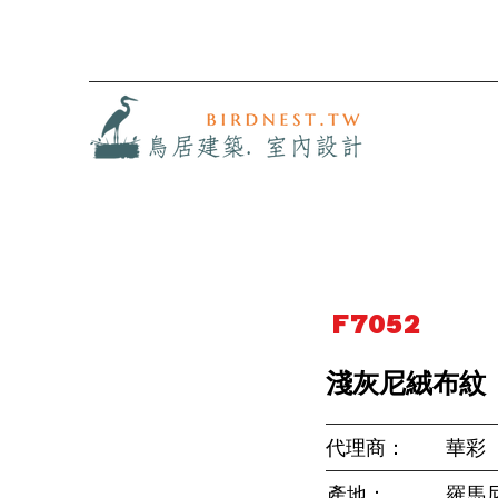
F7052
淺灰尼絨布紋
代理商：
華彩
產地：
羅馬