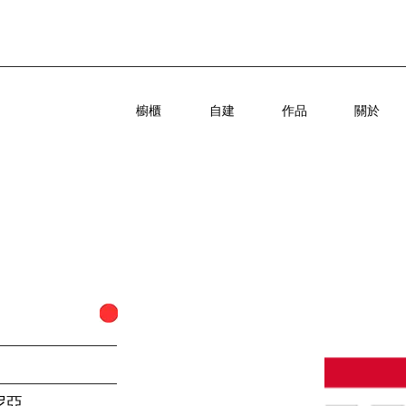
櫥櫃
自建
作品
關於
尼亞